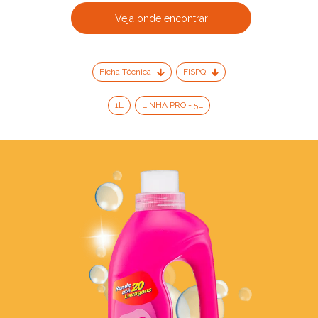
Veja onde encontrar
Ficha Técnica
FISPQ
1L
LINHA PRO - 5L