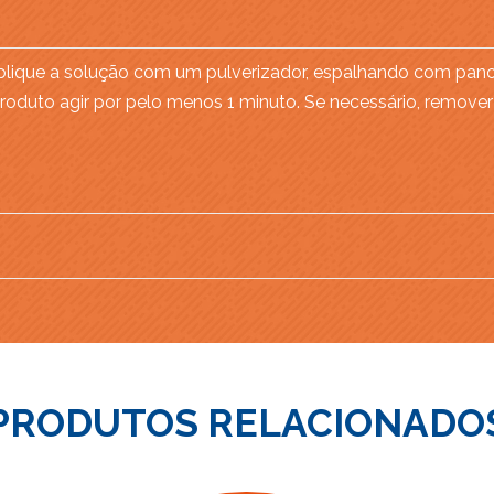
Aplique a solução com um pulverizador, espalhando com pan
 produto agir por pelo menos 1 minuto. Se necessário, remo
PRODUTOS RELACIONADO