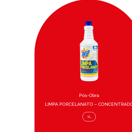
Pós-Obra
 ENCANTO
LIMPA PORCELANATO – CONCENTRAD
1L