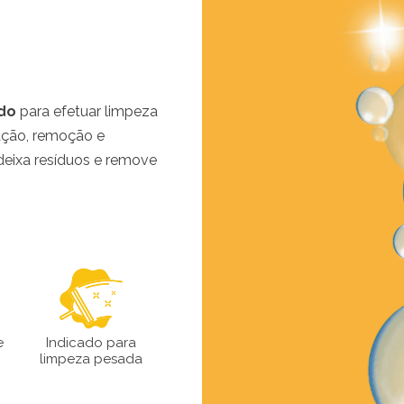
do
para efetuar limpeza
ação, remoção e
deixa resíduos e remove
e
Indicado para
limpeza pesada